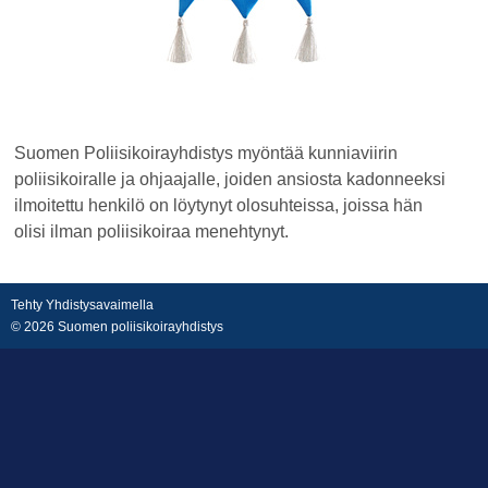
Suomen Poliisikoirayhdistys myöntää kunniaviirin
poliisikoiralle ja ohjaajalle, joiden ansiosta kadonneeksi
ilmoitettu henkilö on löytynyt olosuhteissa, joissa hän
olisi ilman poliisikoiraa menehtynyt.
Tehty Yhdistysavaimella
©
2026 Suomen poliisikoirayhdistys