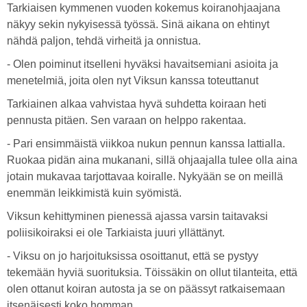
Tarkiaisen kymmenen vuoden kokemus koiranohjaajana
näkyy sekin nykyisessä työssä. Sinä aikana on ehtinyt
nähdä paljon, tehdä virheitä ja onnistua.
- Olen poiminut itselleni hyväksi havaitsemiani asioita ja
menetelmiä, joita olen nyt Viksun kanssa toteuttanut
Tarkiainen alkaa vahvistaa hyvä suhdetta koiraan heti
pennusta pitäen. Sen varaan on helppo rakentaa.
- Pari ensimmäistä viikkoa nukun pennun kanssa lattialla.
Ruokaa pidän aina mukanani, sillä ohjaajalla tulee olla aina
jotain mukavaa tarjottavaa koiralle. Nykyään se on meillä
enemmän leikkimistä kuin syömistä.
Viksun kehittyminen pienessä ajassa varsin taitavaksi
poliisikoiraksi ei ole Tarkiaista juuri yllättänyt.
- Viksu on jo harjoituksissa osoittanut, että se pystyy
tekemään hyviä suorituksia. Töissäkin on ollut tilanteita, että
olen ottanut koiran autosta ja se on päässyt ratkaisemaan
itsenäisesti koko homman.