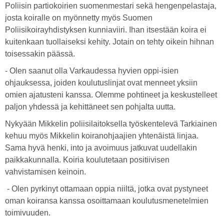
Poliisin partiokoirien suomenmestari sekä hengenpelastaja,
josta koiralle on myönnetty myös Suomen
Poliisikoirayhdistyksen kunniaviiri. Ihan itsestään koira ei
kuitenkaan tuollaiseksi kehity. Jotain on tehty oikein hihnan
toisessakin päässä.
- Olen saanut olla Varkaudessa hyvien oppi-isien
ohjauksessa, joiden koulutuslinjat ovat menneet yksiin
omien ajatusteni kanssa. Olemme pohtineet ja keskustelleet
paljon yhdessä ja kehittäneet sen pohjalta uutta.
Nykyään Mikkelin poliisilaitoksella työskentelevä Tarkiainen
kehuu myös Mikkelin koiranohjaajien yhtenäistä linjaa.
Sama hyvä henki, into ja avoimuus jatkuvat uudellakin
paikkakunnalla. Koiria koulutetaan positiivisen
vahvistamisen keinoin.
- Olen pyrkinyt ottamaan oppia niiltä, jotka ovat pystyneet
oman koiransa kanssa osoittamaan koulutusmenetelmien
toimivuuden.