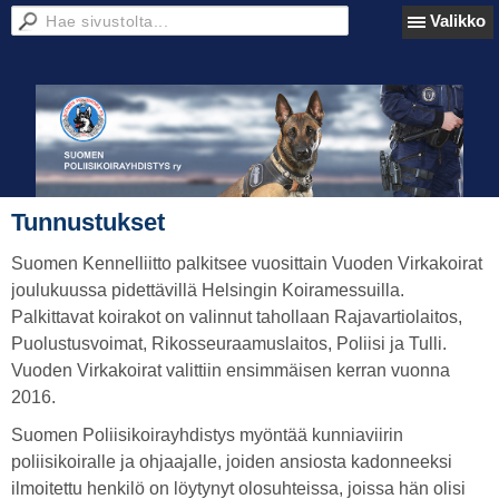
Valikko
Tunnustukset
Suomen Kennelliitto palkitsee vuosittain Vuoden Virkakoirat
joulukuussa pidettävillä Helsingin Koiramessuilla.
Palkittavat koirakot on valinnut tahollaan Rajavartiolaitos,
Puolustusvoimat, Rikosseuraamuslaitos, Poliisi ja Tulli.
Vuoden Virkakoirat valittiin ensimmäisen kerran vuonna
2016.
Suomen Poliisikoirayhdistys myöntää kunniaviirin
poliisikoiralle ja ohjaajalle, joiden ansiosta kadonneeksi
ilmoitettu henkilö on löytynyt olosuhteissa, joissa hän olisi