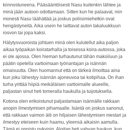
kiinnostuneena. Pääsääntöisesti Nasu kuitenkin lähtee ja
minä jään autoon odottamaan. Sitten kun he palaavat, niin
monesti Nasu läähättää ja joskus poliisimiehetkin ovat
hengästyneitä. Aika usein he laittavat auton takaluukkuun
rosvon tai jopa kaksi.
Hälytysvuoroista johtuen minä olen kulutellut aika paljon
aikaa työpaikan koiratarhalla ja toisessa koira-autossa, joka
ei ole ajossa. Olen hieman turhautunut tähän makoiluun ja
päätin opetella vartioimaan työnantajan ja isännän
omaisuutta. Olen huomannut että on tärkeä ilmoittaa aina
kun joku lähestyy isännän ajoneuvoa tai kotipihaa. On ihan
turha yrittää hiipiä meikäläisen vartioimalle alueelle,
paljastan sinut heti tomeralla haukulla ja tuijotuksella.
Kotona olen erikoistunut paljastamaan isännälle rakkaan
anopin ilmestymisen pihamaalle. Isäntä on joskus sanonut,
että rakkaan vaimon äiti on hiljaisen lähestymisen mestari ja
ilmestyy eteiseen kuin haamu, yleensä aikaisin aamulla.
Tämä ei onnistu nykyisin. Aloitan heti vahvan haukun, kun