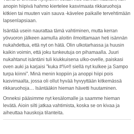
anopin hiipivä hahmo kiertelee kasvimaata rikkaruohoja
kitkien tai muuten vain sauva -kävelee paikalle tervehtimään
lapsenlapsiaan.
Isäntää usein naurattaa tämä vahtiminen, mutta kerran
yövuoron jälkeen aamulla aloitin ilmoittamaan heti isännän
nukahdettua, että nyt on hätä. Olin ulkotarhassa ja huusin
kaikin voimin, että joku tunkeutuja on pihamaalla. Juuri
nukahtanut isäntäni tuli kiukkuisena ulko-ovelle, paiskasi
oven auki ja karjaisi ”kuka #%¤!! siellä nyt kulkee ja Sampo
turpa kiinni”. Minä menin koppiin ja anoppi hiipi pois
kasvimaalta, jossa oli ollut hyvää hyvyyttään kitkemässä
rikkaruohoja… Isäntääkin hieman hävetti huutaminen.
Onneksi pääsimme nyt kesälomalle ja saamme hieman
levätä. Aioin silti jatkaa vahtimista, koska se on kivaa ja
aiheuttaa hauskoja tilanteita.