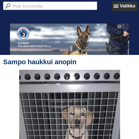
Valikko
Sampo haukkui anopin