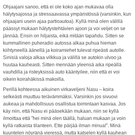
Ohjaajani sanoo, että ei ole koko ajan mukavaa olla
hälytysajossa ja stressaavassa ympäristössä (varsinkin, kun
ohjaajani usein ajaa partioautoa). Kyllä minä olen välillä
päässyt mukaan hälytystehtävien ajoon ja voi veljet on se
jännää. Ensin on hiljaista, eikä mitään tapahdu. Sitten se
kummallinen puheradio autossa alkaa puhua hieman
kiihtyneellä äänellä ja koiramiehet tulevat ripeästi autolle.
Sinisiä valoja alkaa vilkkua ja välillä se autokin ulvoo ja
huutaa kauheasti. Sitten mennään yleensä aika ripeällä
vauhdilla ja risteyksissä auto kääntyilee, niin että ei voi
oikein koirahäkissä makoilla.
Perillä kohteessa aikuinen virkaveljeni Nasu – koira
selkeästi muuttuu terävämmäksi. Varsinkin jos sivuovi
aukeaa ja mahdollisuus osallistua toimintaan kasvaa. Jos
käy niin, että Nasu ei pääsekään mukaan, niin se kyllä
ilmoittaa että ”hei minä olen täällä, haluan mukaan ja voin
kyllä ratkaista tilanteen. Ette pärjää ilman minua!”. Minä
kuuntelen nöyränä vieressä, mutta katselen kyllä kauhean