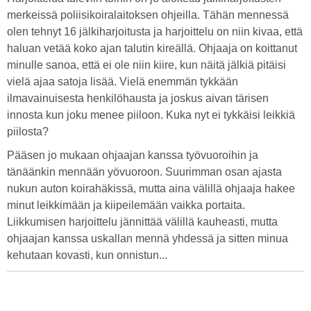
merkeissä poliisikoiralaitoksen ohjeilla. Tähän mennessä
olen tehnyt 16 jälkiharjoitusta ja harjoittelu on niin kivaa, että
haluan vetää koko ajan talutin kireällä. Ohjaaja on koittanut
minulle sanoa, että ei ole niin kiire, kun näitä jälkiä pitäisi
vielä ajaa satoja lisää. Vielä enemmän tykkään
ilmavainuisesta henkilöhausta ja joskus aivan tärisen
innosta kun joku menee piiloon. Kuka nyt ei tykkäisi leikkiä
piilosta?
Pääsen jo mukaan ohjaajan kanssa työvuoroihin ja
tänäänkin mennään yövuoroon. Suurimman osan ajasta
nukun auton koirahäkissä, mutta aina välillä ohjaaja hakee
minut leikkimään ja kiipeilemään vaikka portaita.
Liikkumisen harjoittelu jännittää välillä kauheasti, mutta
ohjaajan kanssa uskallan mennä yhdessä ja sitten minua
kehutaan kovasti, kun onnistun...