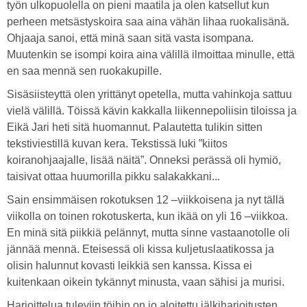
työn ulkopuolella on pieni maatila ja olen katsellut kun
perheen metsästyskoira saa aina vähän lihaa ruokalisänä.
Ohjaaja sanoi, että minä saan sitä vasta isompana.
Muutenkin se isompi koira aina välillä ilmoittaa minulle, että
en saa mennä sen ruokakupille.
Sisäsiisteyttä olen yrittänyt opetella, mutta vahinkoja sattuu
vielä välillä. Töissä kävin kakkalla liikennepoliisin tiloissa ja
Eikä Jari heti sitä huomannut. Palautetta tulikin sitten
tekstiviestillä kuvan kera. Tekstissä luki ”kiitos
koiranohjaajalle, lisää näitä”. Onneksi perässä oli hymiö,
taisivat ottaa huumorilla pikku salakakkani...
Sain ensimmäisen rokotuksen 12 –viikkoisena ja nyt tällä
viikolla on toinen rokotuskerta, kun ikää on yli 16 –viikkoa.
En minä sitä piikkiä pelännyt, mutta sinne vastaanotolle oli
jännää mennä. Eteisessä oli kissa kuljetuslaatikossa ja
olisin halunnut kovasti leikkiä sen kanssa. Kissa ei
kuitenkaan oikein tykännyt minusta, vaan sähisi ja murisi.
Harjoittelua tuleviin töihin on jo aloitettu jälkiharjoitusten