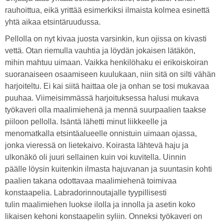
rauhoittua, eikä yrittää esimerkiksi ilmaista kolmea esinettä
yhtä aikaa etsintäruudussa.
Pellolla on nyt kivaa juosta varsinkin, kun ojissa on kivasti
vettä. Otan riemulla vauhtia ja löydän jokaisen lätäkön,
mihin mahtuu uimaan. Vaikka henkilöhaku ei erikoiskoiran
suoranaiseen osaamiseen kuulukaan, niin sitä on silti vähän
harjoiteltu. Ei kai siitä haittaa ole ja onhan se tosi mukavaa
puuhaa. Viimeisimmässä harjoituksessa halusi mukava
työkaveri olla maalimiehenä ja mennä suurpaalien taakse
piiloon pellolla. Isäntä lähetti minut liikkeelle ja
menomatkalla etsintäalueelle onnistuin uimaan ojassa,
jonka vieressä on lietekaivo. Koirasta lähtevä haju ja
ulkonäkö oli juuri sellainen kuin voi kuvitella. Uinnin
päälle löysin kuitenkin ilmasta hajuvanan ja suuntasin kohti
paalien takana odottavaa maalimiehenä toimivaa
konstaapelia. Labradorinnoutajalle tyypillisesti
tulin maalimiehen luokse ilolla ja innolla ja asetin koko
likaisen kehoni konstaapelin syliin. Onneksi työkaveri on