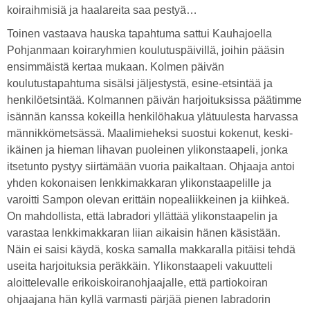
koiraihmisiä ja haalareita saa pestyä…
Toinen vastaava hauska tapahtuma sattui Kauhajoella
Pohjanmaan koiraryhmien koulutuspäivillä, joihin pääsin
ensimmäistä kertaa mukaan. Kolmen päivän
koulutustapahtuma sisälsi jäljestystä, esine-etsintää ja
henkilöetsintää. Kolmannen päivän harjoituksissa päätimme
isännän kanssa kokeilla henkilöhakua ylätuulesta harvassa
männikkömetsässä. Maalimieheksi suostui kokenut, keski-
ikäinen ja hieman lihavan puoleinen ylikonstaapeli, jonka
itsetunto pystyy siirtämään vuoria paikaltaan. Ohjaaja antoi
yhden kokonaisen lenkkimakkaran ylikonstaapelille ja
varoitti Sampon olevan erittäin nopealiikkeinen ja kiihkeä.
On mahdollista, että labradori yllättää ylikonstaapelin ja
varastaa lenkkimakkaran liian aikaisin hänen käsistään.
Näin ei saisi käydä, koska samalla makkaralla pitäisi tehdä
useita harjoituksia peräkkäin. Ylikonstaapeli vakuutteli
aloittelevalle erikoiskoiranohjaajalle, että partiokoiran
ohjaajana hän kyllä varmasti pärjää pienen labradorin