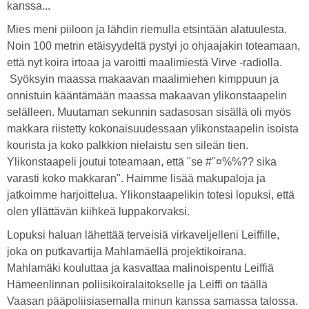
kanssa...
Mies meni piiloon ja lähdin riemulla etsintään alatuulesta.
Noin 100 metrin etäisyydeltä pystyi jo ohjaajakin toteamaan,
että nyt koira irtoaa ja varoitti maalimiestä Virve -radiolla.
Syöksyin maassa makaavan maalimiehen kimppuun ja
onnistuin kääntämään maassa makaavan ylikonstaapelin
selälleen. Muutaman sekunnin sadasosan sisällä oli myös
makkara riistetty kokonaisuudessaan ylikonstaapelin isoista
kourista ja koko palkkion nielaistu sen sileän tien.
Ylikonstaapeli joutui toteamaan, että "se #"¤%%?? sika
varasti koko makkaran". Haimme lisää makupaloja ja
jatkoimme harjoittelua. Ylikonstaapelikin totesi lopuksi, että
olen yllättävän kiihkeä luppakorvaksi.
Lopuksi haluan lähettää terveisiä virkaveljelleni Leiffille,
joka on putkavartija Mahlamäellä projektikoirana.
Mahlamäki kouluttaa ja kasvattaa malinoispentu Leiffiä
Hämeenlinnan poliisikoiralaitokselle ja Leiffi on täällä
Vaasan pääpoliisiasemalla minun kanssa samassa talossa.