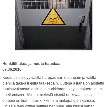
Henkilöhakua ja muuta hauskaa!
07.06.2016
Koulutus edistyy välillä harppauksin eteenpäin ja välillä
pienillä taka-askelilla taaksepäin. Uutena asiana on aloitettu
ruutisavukaasun etsintä ja purkkiradan käyttö hajuerottelun
opettamiseen. Minun mielestä etsintä on kivaa, mutta
ohjaaja on liian hidas klikkerin ja makupalojen kanssa.
Ohjaaja taas yrittää selittää pennulle, että pitäisi vähän