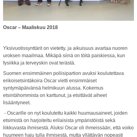
Oscar – Maaliskuu 2018
Yksivuotissynttärit on vietetty, ja aikuisuus avartaa nuoren
uroksen maailmaa. Mikäpä siinä on töitä paiskiessa, kun
fysiikka ja terveyskin ovat terästä.
Suomen ensimmäinen poliisipartion avuksi koulutettava
erikoisetsintäkoira Oscar vietti ensimmäiset
syntymäpäivänsä helmikuun alussa. Kokemus
etsintähommista on karttunut, ja etsittävät aiheet
lisääntyneet.
- Oscarille on nyt koulutettu kaikki huumausaineet, joiden
etsimistä on harjoiteltu erilaisista ympäristöistä sekä
liikkuvasta ihmisestä. Aluksi Oscar oli ihmeissään, että voiko
huumeen haju tulla ihmisestä, mutta yllättävän nopeasti