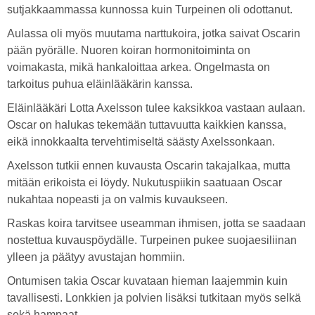
sutjakkaammassa kunnossa kuin Turpeinen oli odottanut.
Aulassa oli myös muutama narttukoira, jotka saivat Oscarin
pään pyörälle. Nuoren koiran hormonitoiminta on
voimakasta, mikä hankaloittaa arkea. Ongelmasta on
tarkoitus puhua eläinlääkärin kanssa.
Eläinlääkäri Lotta Axelsson tulee kaksikkoa vastaan aulaan.
Oscar on halukas tekemään tuttavuutta kaikkien kanssa,
eikä innokkaalta tervehtimiseltä säästy Axelssonkaan.
Axelsson tutkii ennen kuvausta Oscarin takajalkaa, mutta
mitään erikoista ei löydy. Nukutuspiikin saatuaan Oscar
nukahtaa nopeasti ja on valmis kuvaukseen.
Raskas koira tarvitsee useamman ihmisen, jotta se saadaan
nostettua kuvauspöydälle. Turpeinen pukee suojaesiliinan
ylleen ja päätyy avustajan hommiin.
Ontumisen takia Oscar kuvataan hieman laajemmin kuin
tavallisesti. Lonkkien ja polvien lisäksi tutkitaan myös selkä
sekä hampaat.