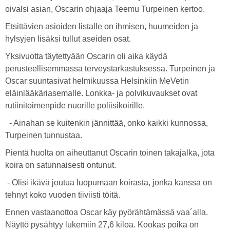
oivalsi asian, Oscarin ohjaaja Teemu Turpeinen kertoo.
Etsittävien asioiden listalle on ihmisen, huumeiden ja
hylsyjen lisäksi tullut aseiden osat.
Yksivuotta täytettyään Oscarin oli aika käydä
perusteellisemmassa terveystarkastuksessa. Turpeinen ja
Oscar suuntasivat helmikuussa Helsinkiin MeVetin
eläinlääkäriasemalle. Lonkka- ja polvikuvaukset ovat
rutiinitoimenpide nuorille poliisikoirille.
- Ainahan se kuitenkin jännittää, onko kaikki kunnossa,
Turpeinen tunnustaa.
Pientä huolta on aiheuttanut Oscarin toinen takajalka, jota
koira on satunnaisesti ontunut.
- Olisi ikävä joutua luopumaan koirasta, jonka kanssa on
tehnyt koko vuoden tiiviisti töitä.
Ennen vastaanottoa Oscar käy pyörähtämässä vaa´alla.
Näyttö pysähtyy lukemiin 27,6 kiloa. Kookas poika on