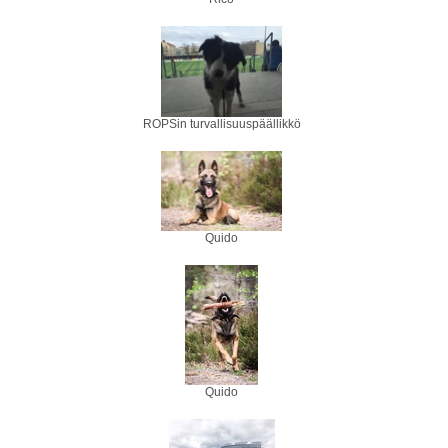
ROPSin turvallisuuspäällikkö
Quido
Quido