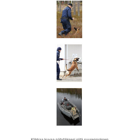
Klikkaa kuvaa nähdäksesi siitä suurennoksen.